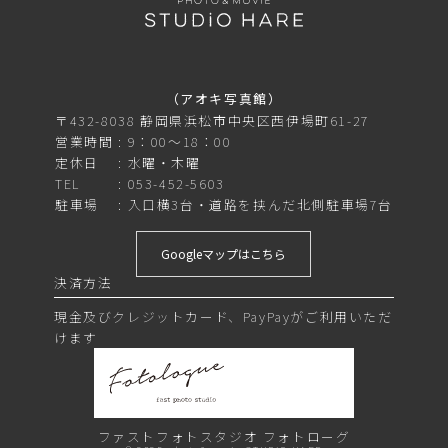
（アオキ写真館）
〒432-8038 静岡県浜松市中央区西伊場町61-27
営業時間
9：00～18：00
定休日
水曜・木曜
TEL
053-452-5603
駐車場
入口横3台・道路を挟んだ北側駐車場7台
Googleマップはこちら
決済方法
現金及びクレジットカード、PayPayがご利用いただ
けます
ファストフォトスタジオ
フォトローグ