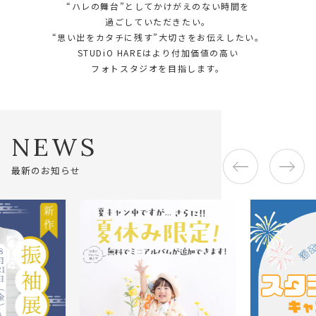
“ハレの舞台”としてかけがえのない時間を
過ごしていただきたい。
“思い出をカタチに残す”大切さを
お伝えしたい。
STUDiO HAREはより付加価値の高い
フォトスタジオを目指します。
N
E
W
S
最
新
の
お
知
ら
せ