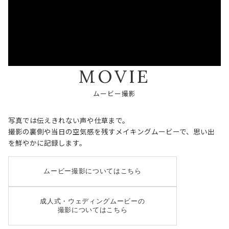
M
O
V
I
E
ム
ー
ビ
ー
撮
影
写真では伝えきれない声や仕草まで。
撮影の裏側や当日の空気感を残すメイキングムービーで、思い出
を鮮やかに記録します。
ムービー撮影についてはこちら
成人式・ウェディングムービーの
撮影についてはこちら