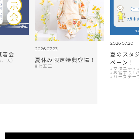
2026.07.20
2026.07.23
試着会
夏のスタ
夏休み限定特典登場！
高、大）
ペーン！
七五三
マタニティ
お宮参り
バースデー