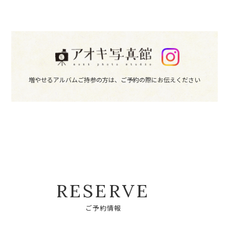
増やせるアルバムご持参の方は、
ご予約の際にお伝えください
R
E
S
E
R
V
E
ご
予
約
情
報