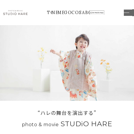
TOP
NEWS
MENU
GOODS
COSTUME
ABOUT
“ハレの舞台を演出する”
STUDiO HARE
photo & movie