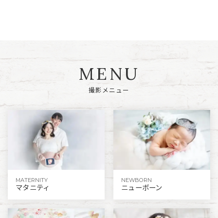
M
E
N
U
撮
影
メ
ニ
ュ
ー
MATERNITY
NEWBORN
マタニティ
ニューボーン