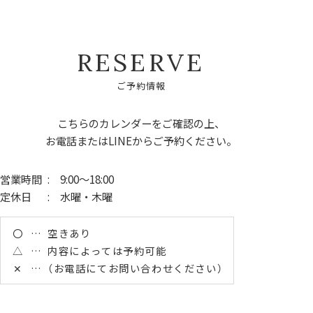
R
E
S
E
R
V
E
ご
予
約
情
報
こちらのカレンダーをご確認の上、
お電話またはLINEからご予約ください。
営業時間
: 9:00～18:00
定休日
: 水曜・木曜
〇
空きあり
△
内容によっては予約可能
✕
（お電話にてお問い合わせください）