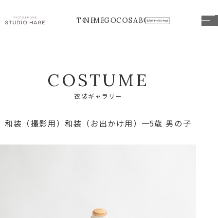
TOP
NEWS
MENU
GOODS
COSTUME
ABOUT
C
O
S
T
U
M
E
衣
装
ギ
ャ
ラ
リ
ー
和装（撮影用）
和装（お出かけ用）
5歳 男の子