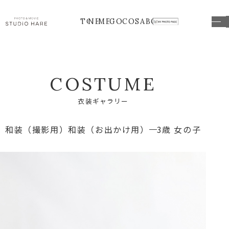
TOP
NEWS
MENU
GOODS
COSTUME
ABOUT
C
O
S
T
U
M
E
衣
装
ギ
ャ
ラ
リ
ー
和装（撮影用）
和装（お出かけ用）
3歳 女の子