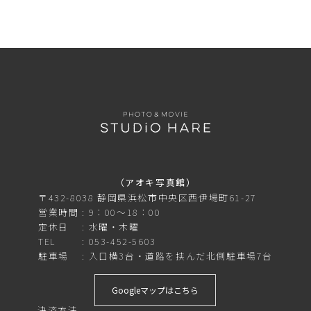
（アオキ写真館）
〒432-8038 静岡県浜松市中央区西伊場町61-27
営業時間
9：00～18：00
定休日
水曜・木曜
TEL
053-452-5603
駐車場
入口横3台・道路を挟んだ北側駐車場7台
Googleマップはこちら
決済方法