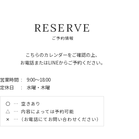
R
E
S
E
R
V
E
ご
予
約
情
報
こちらのカレンダーをご確認の上、
お電話またはLINEからご予約ください。
営業時間
: 9:00～18:00
定休日
: 水曜・木曜
〇
空きあり
△
内容によっては予約可能
✕
（お電話にてお問い合わせください）