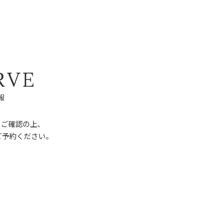
R
V
E
報
をご確認の上、
ご予約ください。