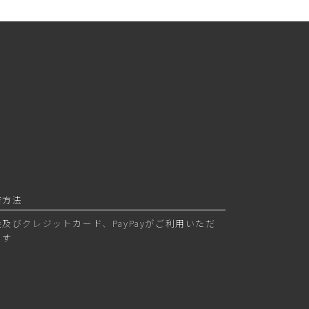
済方法
金及びクレジットカード、PayPayがご利用いただ
ます