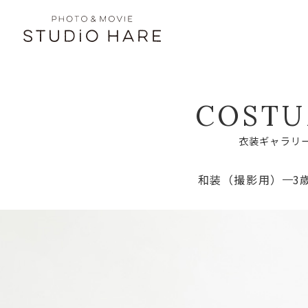
C
O
S
T
U
衣
装
ギ
ャ
ラ
リ
和装（撮影用）
3