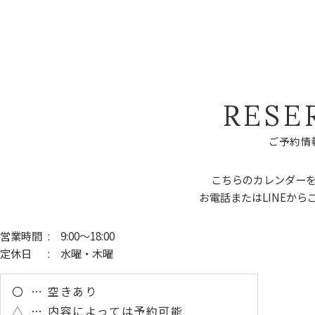
R
E
S
E
ご
予
約
情
こちらのカレンダー
お電話またはLINEから
営業時間
: 9:00～18:00
定休日
: 水曜・木曜
〇
空きあり
△
内容によっては予約可能