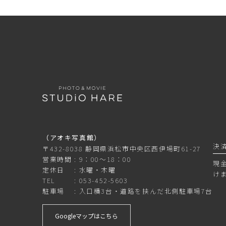
（アオキ写真館）
決
〒432-8038 静岡県浜松市中央区西伊場町61-27
営業時間
9：00～18：00
現
定休日
水曜・木曜
け
TEL
053-452-5603
駐車場
入口横3台・道路を挟んだ北側駐車場7台
Googleマップはこちら