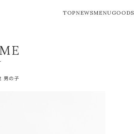
TOP
NEWS
MENU
GOOD
M
E
ー
歳 男の子