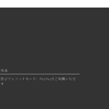
済方法
金及びクレジットカード、PayPayがご利用いただ
ます