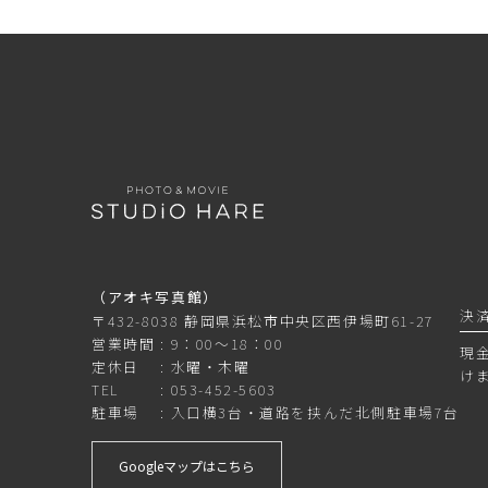
（アオキ写真館）
決
〒432-8038 静岡県浜松市中央区西伊場町61-27
営業時間
9：00～18：00
現
定休日
水曜・木曜
け
TEL
053-452-5603
駐車場
入口横3台・道路を挟んだ北側駐車場7台
Googleマップはこちら