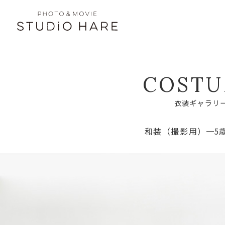
C
O
S
T
U
衣
装
ギ
ャ
ラ
リ
和装（撮影用）
5