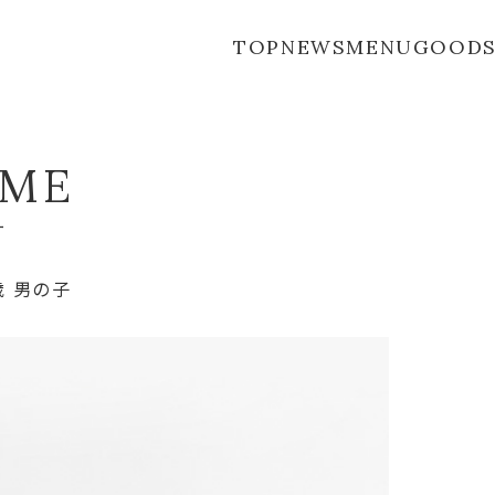
TOP
NEWS
MENU
GOOD
M
E
ー
歳 男の子