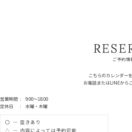
R
E
S
E
ご
予
約
情
こちらのカレンダー
お電話またはLINEから
営業時間
: 9:00～18:00
定休日
: 水曜・木曜
〇
空きあり
△
内容によっては予約可能