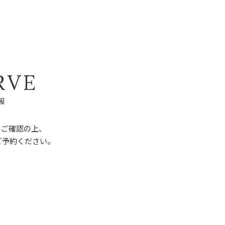
R
V
E
報
をご確認の上、
ご予約ください。