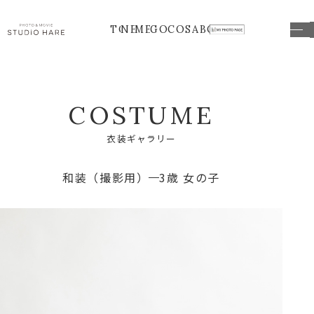
TOP
NEWS
MENU
GOODS
COSTUME
ABOUT
C
O
S
T
U
M
E
衣
装
ギ
ャ
ラ
リ
ー
和装（撮影用）
3歳 女の子