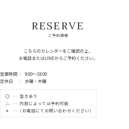
R
E
S
E
R
V
E
ご
予
約
情
報
こちらのカレンダーをご確認の上、
お電話またはLINEからご予約ください。
営業時間
: 9:00～18:00
定休日
: 水曜・木曜
〇
空きあり
△
内容によっては予約可能
✕
（お電話にてお問い合わせください）