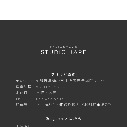
（アオキ写真館）
〒432-8038 静岡県浜松市中央区西伊場町61-27
営業時間
9：00～18：00
定休日
水曜・木曜
TEL
053-452-5603
駐車場
入口横3台・道路を挟んだ北側駐車場7台
Googleマップはこちら
決済方法