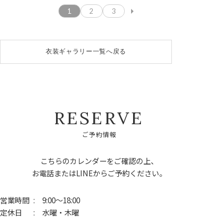
arrow_right
1
2
3
衣装ギャラリー一覧へ戻る
R
E
S
E
R
V
E
ご
予
約
情
報
こちらのカレンダーをご確認の上、
お電話またはLINEからご予約ください。
営業時間
: 9:00～18:00
定休日
: 水曜・木曜