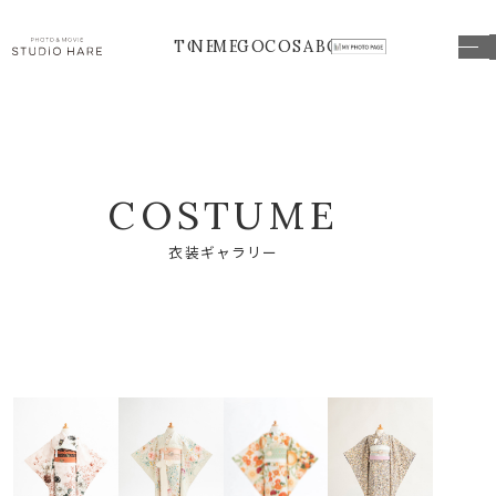
TOP
NEWS
MENU
GOODS
COSTUME
ABOUT
C
O
S
T
U
M
E
衣
装
ギ
ャ
ラ
リ
ー