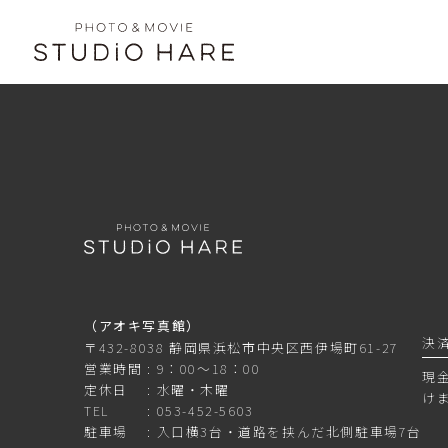
（アオキ写真館）
決
〒432-8038 静岡県浜松市中央区西伊場町61-27
営業時間
9：00～18：00
現
定休日
水曜・木曜
け
TEL
053-452-5603
駐車場
入口横3台・道路を挟んだ北側駐車場7台