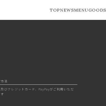
TOP
NEWS
MENU
GOOD
済方法
金及びクレジットカード、PayPayがご利用いただ
ます