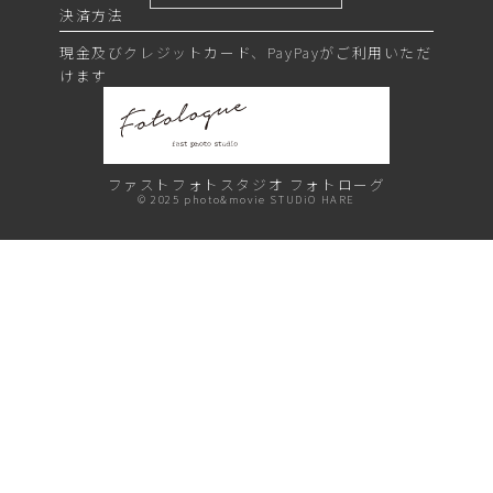
決済方法
現金及びクレジットカード、PayPayがご利用いただ
けます
ファストフォトスタジオ
フォトローグ
©︎ 2025 photo&movie STUDiO HARE