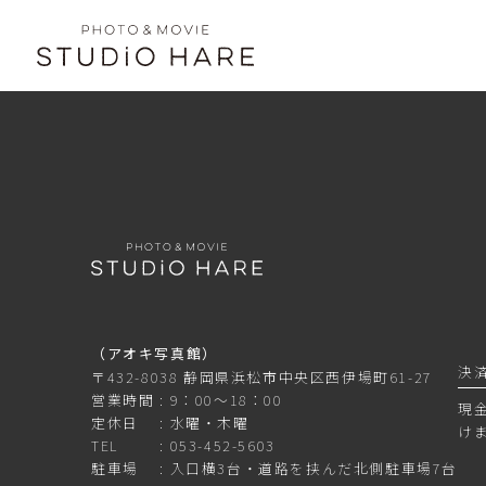
（アオキ写真館）
決
〒432-8038 静岡県浜松市中央区西伊場町61-27
営業時間
9：00～18：00
現
定休日
水曜・木曜
け
TEL
053-452-5603
駐車場
入口横3台・道路を挟んだ北側駐車場7台