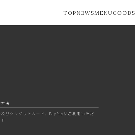
TOP
NEWS
MENU
GOOD
済方法
金及びクレジットカード、PayPayがご利用いただ
ます