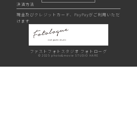
決済方法
現金及びクレジットカード、PayPayがご利用いただ
けます
ファストフォトスタジオ
フォトローグ
©︎ 2025 photo&movie STUDiO HARE