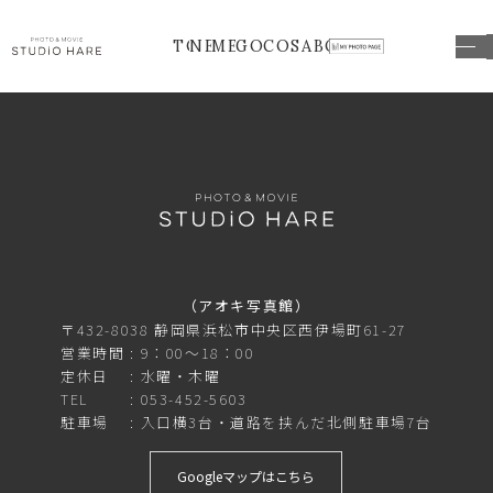
TOP
NEWS
MENU
GOODS
COSTUME
ABOUT
（アオキ写真館）
〒432-8038 静岡県浜松市中央区西伊場町61-27
営業時間
9：00～18：00
定休日
水曜・木曜
TEL
053-452-5603
駐車場
入口横3台・道路を挟んだ北側駐車場7台
Googleマップはこちら