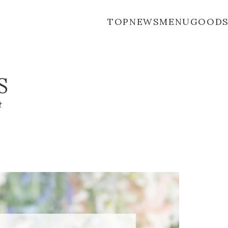
TOP
NEWS
MENU
GOOD
S
せ