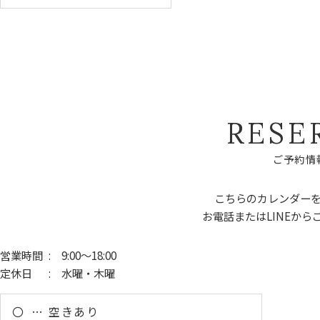
R
E
S
E
ご
予
約
情
こちらのカレンダー
お電話またはLINEから
営業時間
: 9:00～18:00
定休日
: 水曜・木曜
〇
空きあり