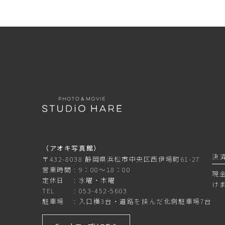
（アオキ写真館）
決
〒432-8038 静岡県浜松市中央区西伊場町61-27
営業時間
9：00～18：00
現
定休日
水曜・木曜
け
TEL
053-452-5603
駐車場
入口横3台・道路を挟んだ北側駐車場7台