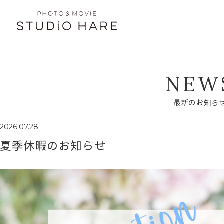
N
E
W
最
新
の
お
知
ら
2026.07.28
夏季休暇のお知らせ