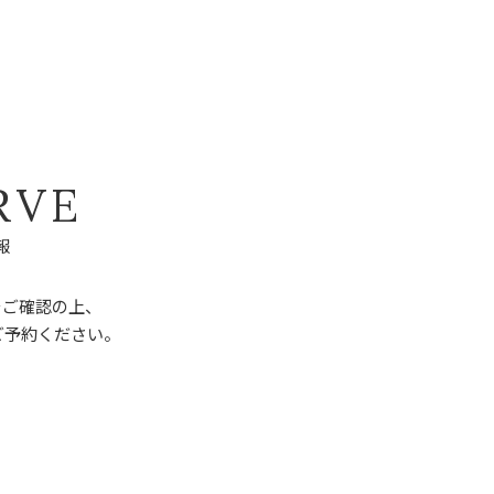
R
V
E
報
をご確認の上、
ご予約ください。