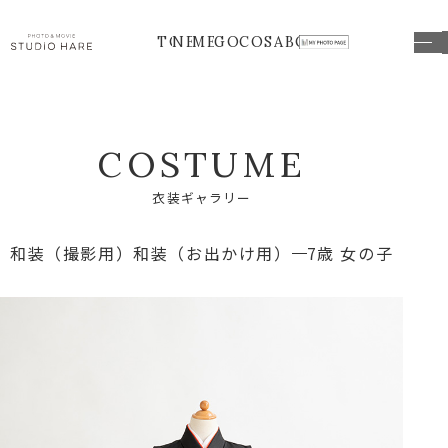
TOP
NEWS
MENU
GOODS
COSTUME
ABOUT
C
O
S
T
U
M
E
衣
装
ギ
ャ
ラ
リ
ー
和装（撮影用）
和装（お出かけ用）
7歳 女の子