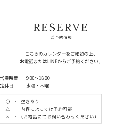
R
E
S
E
R
V
E
ご
予
約
情
報
こちらのカレンダーをご確認の上、
お電話またはLINEからご予約ください。
営業時間
: 9:00～18:00
定休日
: 水曜・木曜
〇
空きあり
△
内容によっては予約可能
✕
（お電話にてお問い合わせください）